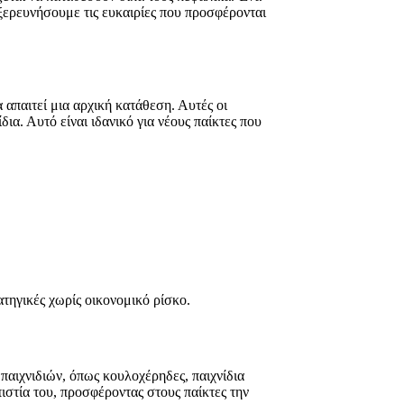
ξερευνήσουμε τις ευκαιρίες που προσφέρονται
 απαιτεί μια αρχική κατάθεση. Αυτές οι
. Αυτό είναι ιδανικό για νέους παίκτες που
τηγικές χωρίς οικονομικό ρίσκο.
παιχνιδιών, όπως κουλοχέρηδες, παιχνίδια
πιστία του, προσφέροντας στους παίκτες την