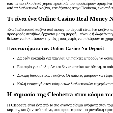
από τα πιο ελκυστικά χαρακτηριστικά που προσφέρουν ορισμένα κ
από τα διαδικτυακά καζίνο, εστιάζοντας στην Cleobetra, ένα από 
Τι είναι ένα Online Casino Real Money N
Ένα διαδικτυακό καζίνο real money no deposit είναι ένα καζίνο π
προσφορές συνήθως έρχονται με τη μορφή μπόνους ή δωρεάν περι
θέλουν να δοκιμάσουν την τύχη τους χωρίς να ρισκάρουν τα χρήμ
Πλεονεκτήματα των Online Casino No Deposit
Δωρεάν ευκαιρία για παιχνίδι: Οι παίκτες μπορούν να δοκ
Ευκαιρία για κέρδη: Αν και δεν απαιτείται κατάθεση, οι π
Δοκιμή διαφορετικών καζίνο: Οι παίκτες μπορούν να εξερε
Καλή εισαγωγή στον κόσμο των διαδικτυακών τυχερών παιχν
Η σημασία της Cleobetra στον κόσμο τω
Η Cleobetra είναι ένα από τα πιο αναγνωρίσιμα ονόματα στον το
καρτών, και ζωντανά καζίνο, που προσφέρουν μια μοναδική εμπειρ