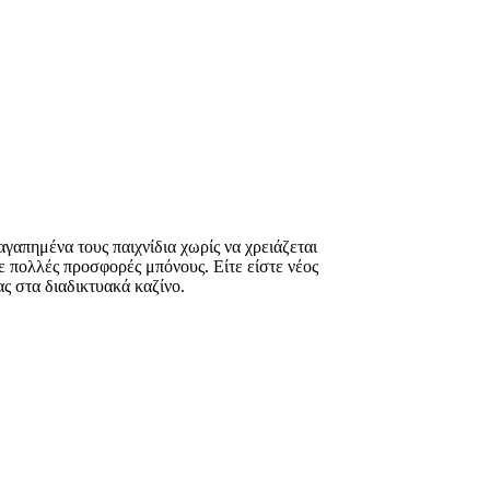
αγαπημένα τους παιχνίδια χωρίς να χρειάζεται
ε πολλές προσφορές μπόνους. Είτε είστε νέος
ας στα διαδικτυακά καζίνο.