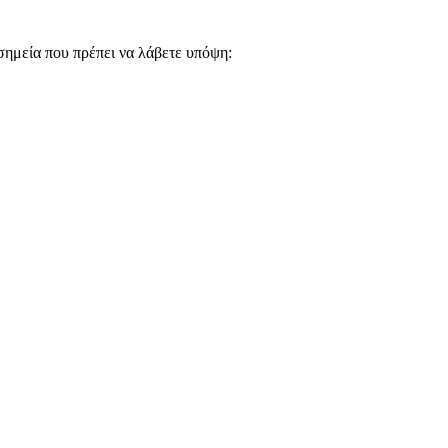
σημεία που πρέπει να λάβετε υπόψη: