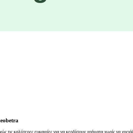
leobetra
ώς τις καλύτερες ευκαιρίες για να κερδίσουν χρήματα χωρίς να χρειά