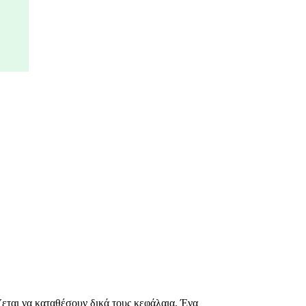
ζεται να καταθέσουν δικά τους κεφάλαια. Ένα