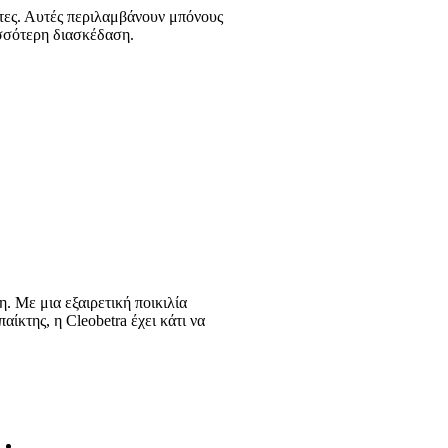
κτες. Αυτές περιλαμβάνουν μπόνους
ισσότερη διασκέδαση.
. Με μια εξαιρετική ποικιλία
αίκτης, η Cleobetra έχει κάτι να