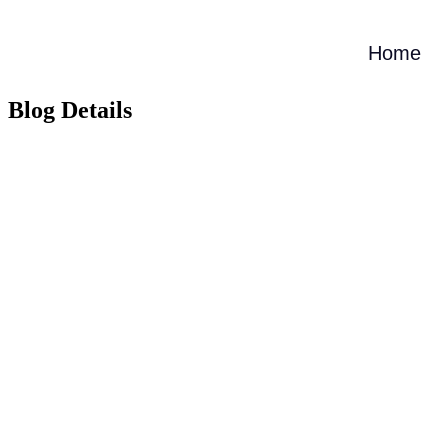
Home
Blog Details