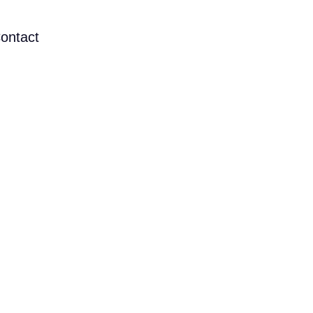
ontact