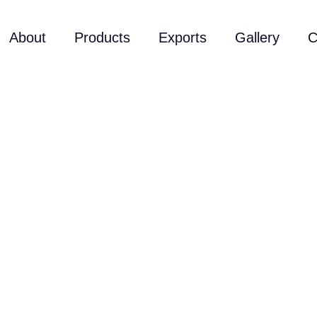
About
Products
Exports
Gallery
C