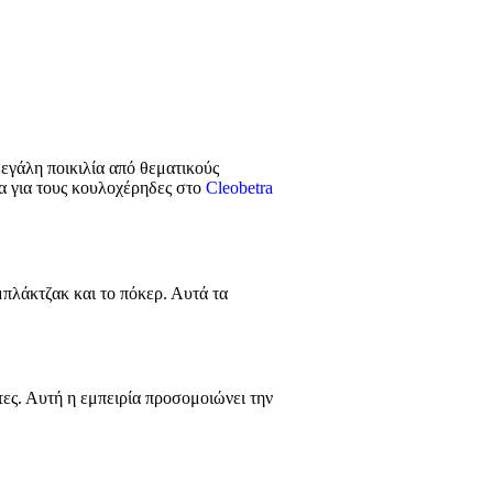
μεγάλη ποικιλία από θεματικούς
α για τους κουλοχέρηδες στο
Cleobetra
 μπλάκτζακ και το πόκερ. Αυτά τα
τες. Αυτή η εμπειρία προσομοιώνει την