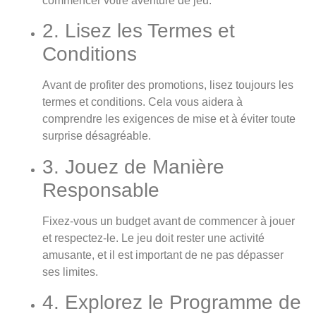
commencer votre aventure de jeu.
2. Lisez les Termes et
Conditions
Avant de profiter des promotions, lisez toujours les
termes et conditions. Cela vous aidera à
comprendre les exigences de mise et à éviter toute
surprise désagréable.
3. Jouez de Manière
Responsable
Fixez-vous un budget avant de commencer à jouer
et respectez-le. Le jeu doit rester une activité
amusante, et il est important de ne pas dépasser
ses limites.
4. Explorez le Programme de