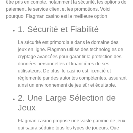
être pris en compte, notamment la sécurité, les options de
paiement, le service client et les promotions. Voici
pourquoi Flagman casino est la meilleure option :
1. Sécurité et Fiabilité
La sécurité est primordiale dans le domaine des
jeux en ligne. Flagman utilise des technologies de
cryptage avancées pour garantir la protection des
données personnelles et financières de ses
utilisateurs. De plus, le casino est licencié et
réglementé par des autorités compétentes, assurant
ainsi un environnement de jeu sûr et équitable.
2. Une Large Sélection de
Jeux
Flagman casino propose une vaste gamme de jeux
qui saura séduire tous les types de joueurs. Que