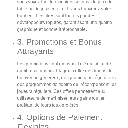
vous soyez fan de machines à sous, de jeux de
table ou de jeux en direct, vous trouverez votre
bonheur. Les titres sont fournis par des
développeurs réputés, garantissant une qualité
graphique et sonore irréprochable.
3. Promotions et Bonus
Attrayants
Les promotions sont un aspect clé qui attire de
nombreux joueurs. Flagman offre des bonus de
bienvenue généreux, des promotions régulières et
des programmes de fidélité qui récompensent les
joueurs réguliers. Ces offres permettent aux
utilisateurs de maximiser leurs gains tout en
profitant de leurs jeux préférés.
4. Options de Paiement
Flexibles