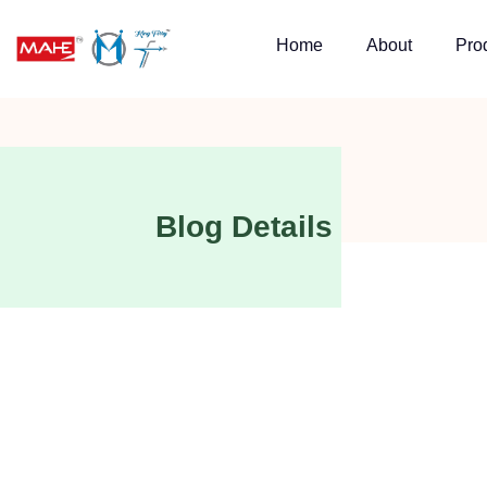
Home
About
Pro
Blog Details