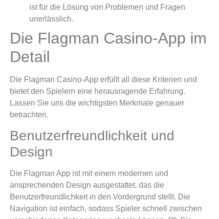
ist für die Lösung von Problemen und Fragen
unerlässlich.
Die Flagman Casino-App im
Detail
Die Flagman Casino-App erfüllt all diese Kriterien und
bietet den Spielern eine herausragende Erfahrung.
Lassen Sie uns die wichtigsten Merkmale genauer
betrachten.
Benutzerfreundlichkeit und
Design
Die Flagman App ist mit einem modernen und
ansprechenden Design ausgestattet, das die
Benutzerfreundlichkeit in den Vordergrund stellt. Die
Navigation ist einfach, sodass Spieler schnell zwischen