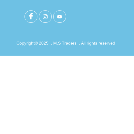
Copyright© 2025 , M.S Traders , All rights reserved .