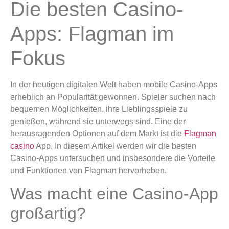
Die besten Casino-
Apps: Flagman im
Fokus
In der heutigen digitalen Welt haben mobile Casino-Apps
erheblich an Popularität gewonnen. Spieler suchen nach
bequemen Möglichkeiten, ihre Lieblingsspiele zu
genießen, während sie unterwegs sind. Eine der
herausragenden Optionen auf dem Markt ist die
Flagman
casino
App. In diesem Artikel werden wir die besten
Casino-Apps untersuchen und insbesondere die Vorteile
und Funktionen von Flagman hervorheben.
Was macht eine Casino-App
großartig?