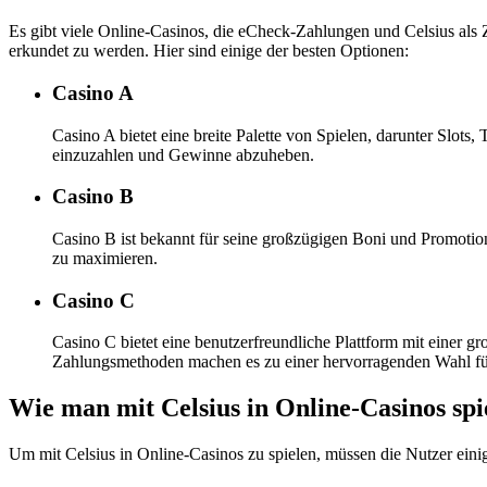
Es gibt viele Online-Casinos, die eCheck-Zahlungen und Celsius als 
erkundet zu werden. Hier sind einige der besten Optionen:
Casino A
Casino A bietet eine breite Palette von Spielen, darunter Slot
einzuzahlen und Gewinne abzuheben.
Casino B
Casino B ist bekannt für seine großzügigen Boni und Promoti
zu maximieren.
Casino C
Casino C bietet eine benutzerfreundliche Plattform mit einer 
Zahlungsmethoden machen es zu einer hervorragenden Wahl für
Wie man mit Celsius in Online-Casinos spi
Um mit Celsius in Online-Casinos zu spielen, müssen die Nutzer einig