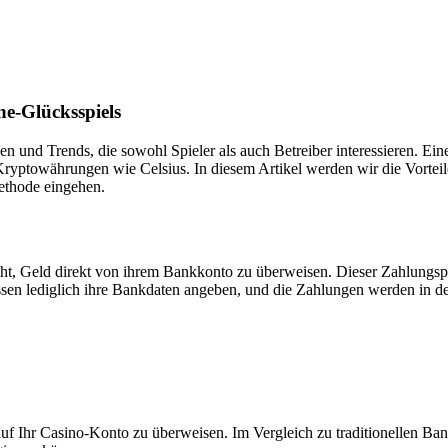
ne-Glücksspiels
n und Trends, die sowohl Spieler als auch Betreiber interessieren. Eine
Kryptowährungen wie Celsius. In diesem Artikel werden wir die Vortei
ethode eingehen.
icht, Geld direkt von ihrem Bankkonto zu überweisen. Dieser Zahlungsp
sen lediglich ihre Bankdaten angeben, und die Zahlungen werden in der
 auf Ihr Casino-Konto zu überweisen. Im Vergleich zu traditionellen B