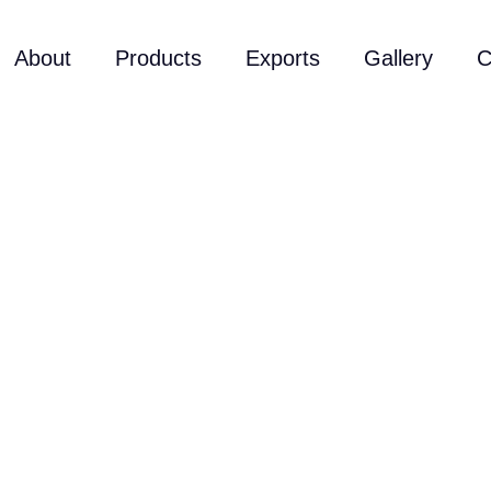
About
Products
Exports
Gallery
C