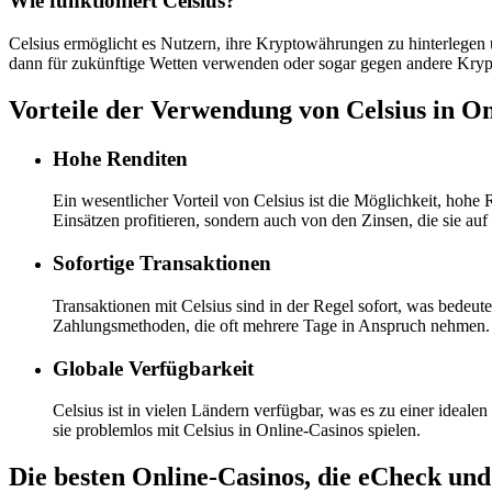
Wie funktioniert Celsius?
Celsius ermöglicht es Nutzern, ihre Kryptowährungen zu hinterlege
dann für zukünftige Wetten verwenden oder sogar gegen andere Krypto
Vorteile der Verwendung von Celsius in O
Hohe Renditen
Ein wesentlicher Vorteil von Celsius ist die Möglichkeit, hohe
Einsätzen profitieren, sondern auch von den Zinsen, die sie auf
Sofortige Transaktionen
Transaktionen mit Celsius sind in der Regel sofort, was bedeut
Zahlungsmethoden, die oft mehrere Tage in Anspruch nehmen.
Globale Verfügbarkeit
Celsius ist in vielen Ländern verfügbar, was es zu einer ideal
sie problemlos mit Celsius in Online-Casinos spielen.
Die besten Online-Casinos, die eCheck und