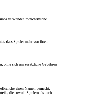
inos verwenden fortschrittliche
et, dass Spieler mehr von ihren
en, ohne sich um zusätzliche Gebühren
spielbranche einen Namen gemacht,
teile, die sowohl Spielern als auch