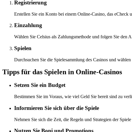
Registrierung
Erstellen Sie ein Konto bei einem Online-Casino, das eCheck un
Einzahlung
Wählen Sie Celsius als Zahlungsmethode und folgen Sie den 
Spielen
Durchsuchen Sie die Spielesammlung des Casinos und wählen Si
Tipps für das Spielen in Online-Casinos
Setzen Sie ein Budget
Bestimmen Sie im Voraus, wie viel Geld Sie bereit sind zu verli
Informieren Sie sich über die Spiele
Nehmen Sie sich die Zeit, die Regeln und Strategien der Spiele 
Nutzen Sie Boni und Promotions