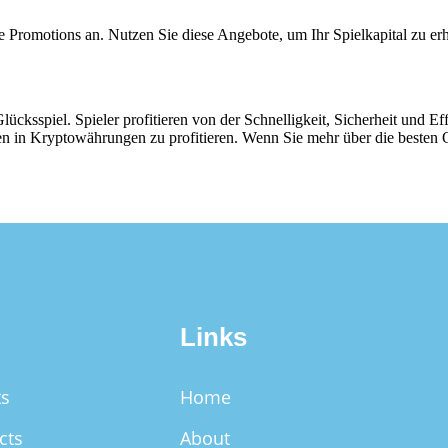
Promotions an. Nutzen Sie diese Angebote, um Ihr Spielkapital zu er
cksspiel. Spieler profitieren von der Schnelligkeit, Sicherheit und E
onen in Kryptowährungen zu profitieren. Wenn Sie mehr über die besten 
Links
ts
Home
cts
About