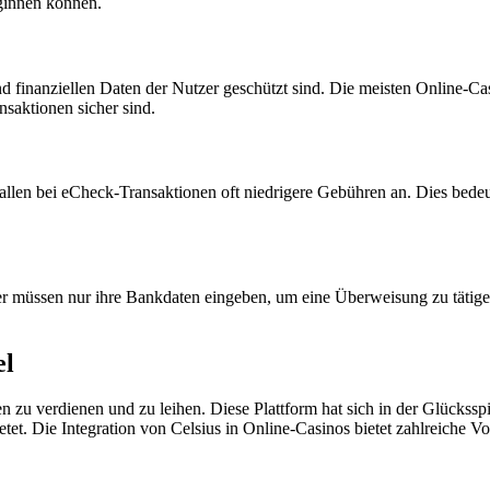
eginnen können.
d finanziellen Daten der Nutzer geschützt sind. Die meisten Online-Cas
nsaktionen sicher sind.
llen bei eCheck-Transaktionen oft niedrigere Gebühren an. Dies bedeut
er müssen nur ihre Bankdaten eingeben, um eine Überweisung zu tätig
el
en zu verdienen und zu leihen. Diese Plattform hat sich in der Glücks
. Die Integration von Celsius in Online-Casinos bietet zahlreiche Vor