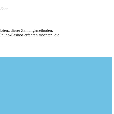
höhen.
ffizienz dieser Zahlungsmethoden,
Online-Casinos erfahren möchten, die