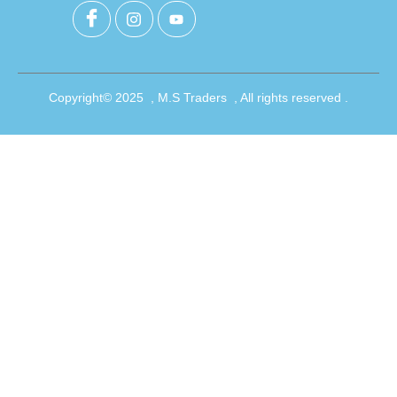
Copyright© 2025 , M.S Traders , All rights reserved .