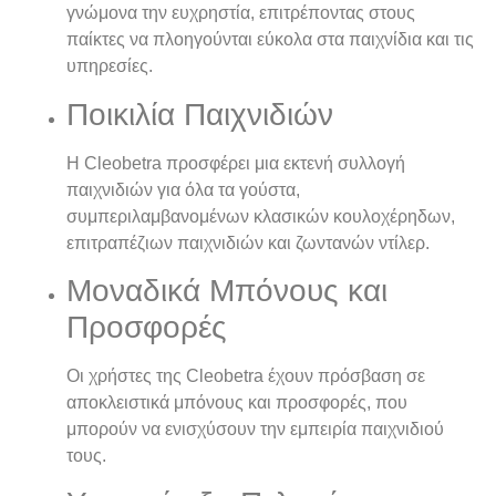
γνώμονα την ευχρηστία, επιτρέποντας στους
παίκτες να πλοηγούνται εύκολα στα παιχνίδια και τις
υπηρεσίες.
Ποικιλία Παιχνιδιών
Η Cleobetra προσφέρει μια εκτενή συλλογή
παιχνιδιών για όλα τα γούστα,
συμπεριλαμβανομένων κλασικών κουλοχέρηδων,
επιτραπέζιων παιχνιδιών και ζωντανών ντίλερ.
Μοναδικά Μπόνους και
Προσφορές
Οι χρήστες της Cleobetra έχουν πρόσβαση σε
αποκλειστικά μπόνους και προσφορές, που
μπορούν να ενισχύσουν την εμπειρία παιχνιδιού
τους.