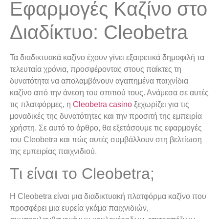
Εφαρμογές Καζίνο στο
Διαδίκτυο: Cleobetra
Τα διαδικτυακά καζίνο έχουν γίνει εξαιρετικά δημοφιλή τα
τελευταία χρόνια, προσφέροντας στους παίκτες τη
δυνατότητα να απολαμβάνουν αγαπημένα παιχνίδια
καζίνο από την άνεση του σπιτιού τους. Ανάμεσα σε αυτές
τις πλατφόρμες, η
Cleobetra casino
ξεχωρίζει για τις
μοναδικές της δυνατότητες και την προσιτή της εμπειρία
χρήστη. Σε αυτό το άρθρο, θα εξετάσουμε τις εφαρμογές
του Cleobetra και πώς αυτές συμβάλλουν στη βελτίωση
της εμπειρίας παιχνιδιού.
Τι είναι το Cleobetra;
Η Cleobetra είναι μια διαδικτυακή πλατφόρμα καζίνο που
προσφέρει μια ευρεία γκάμα παιχνιδιών,