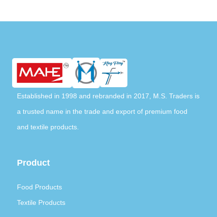
Established in 1998 and rebranded in 2017, M.S. Traders is
a trusted name in the trade and export of premium food
and textile products.
Product
Food Products
Textile Products