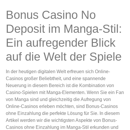
Bonus Casino No
Deposit im Manga-Stil:
Ein aufregender Blick
auf die Welt der Spiele
In der heutigen digitalen Welt erfreuen sich Online-
Casinos großer Beliebtheit, und eine spannende
Neuerung in diesem Bereich ist die Kombination von
Casino-Spielen mit Manga-Elementen. Wenn Sie ein Fan
von Manga sind und gleichzeitig die Aufregung von
Online-Casinos erleben möchten, sind Bonus-Casinos
ohne Einzahlung die perfekte Lösung für Sie. In diesem
Artikel werden wir die wichtigsten Aspekte von Bonus-
Casinos ohne Einzahlung im Manga-Stil erkunden und