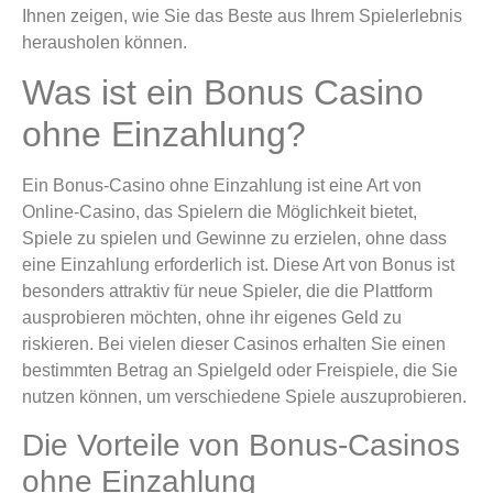
Ihnen zeigen, wie Sie das Beste aus Ihrem Spielerlebnis
herausholen können.
Was ist ein Bonus Casino
ohne Einzahlung?
Ein Bonus-Casino ohne Einzahlung ist eine Art von
Online-Casino, das Spielern die Möglichkeit bietet,
Spiele zu spielen und Gewinne zu erzielen, ohne dass
eine Einzahlung erforderlich ist. Diese Art von Bonus ist
besonders attraktiv für neue Spieler, die die Plattform
ausprobieren möchten, ohne ihr eigenes Geld zu
riskieren. Bei vielen dieser Casinos erhalten Sie einen
bestimmten Betrag an Spielgeld oder Freispiele, die Sie
nutzen können, um verschiedene Spiele auszuprobieren.
Die Vorteile von Bonus-Casinos
ohne Einzahlung