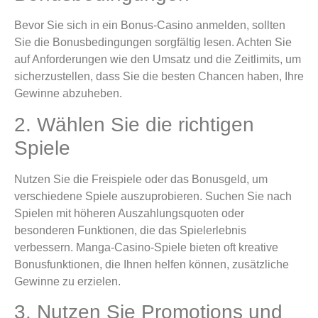
Bevor Sie sich in ein Bonus-Casino anmelden, sollten
Sie die Bonusbedingungen sorgfältig lesen. Achten Sie
auf Anforderungen wie den Umsatz und die Zeitlimits, um
sicherzustellen, dass Sie die besten Chancen haben, Ihre
Gewinne abzuheben.
2. Wählen Sie die richtigen
Spiele
Nutzen Sie die Freispiele oder das Bonusgeld, um
verschiedene Spiele auszuprobieren. Suchen Sie nach
Spielen mit höheren Auszahlungsquoten oder
besonderen Funktionen, die das Spielerlebnis
verbessern. Manga-Casino-Spiele bieten oft kreative
Bonusfunktionen, die Ihnen helfen können, zusätzliche
Gewinne zu erzielen.
3. Nutzen Sie Promotions und