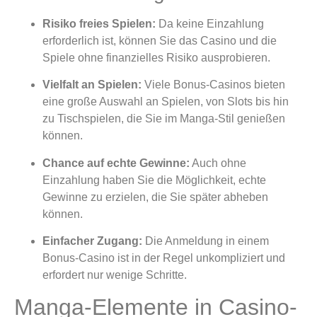
Risiko freies Spielen:
Da keine Einzahlung
erforderlich ist, können Sie das Casino und die
Spiele ohne finanzielles Risiko ausprobieren.
Vielfalt an Spielen:
Viele Bonus-Casinos bieten
eine große Auswahl an Spielen, von Slots bis hin
zu Tischspielen, die Sie im Manga-Stil genießen
können.
Chance auf echte Gewinne:
Auch ohne
Einzahlung haben Sie die Möglichkeit, echte
Gewinne zu erzielen, die Sie später abheben
können.
Einfacher Zugang:
Die Anmeldung in einem
Bonus-Casino ist in der Regel unkompliziert und
erfordert nur wenige Schritte.
Manga-Elemente in Casino-