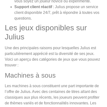
vous soyez un joueur novice ou expérimenté.
Support client réactif
: Julius propose un service
client disponible 24/7, prêt à répondre à toutes vos
questions.
Les jeux disponibles sur
Julius
Une des principales raisons pour lesquelles Julius est
particulièrement apprécié est la diversité de ses jeux.
Voici un aperçu des catégories de jeux que vous pouvez
trouver :
Machines à sous
Les machines à sous constituent une part importante de
l’offre de Julius. Avec des centaines de titres allant des
classiques aux plus récents, les joueurs peuvent profiter
de thèmes variés et de fonctionnalités innovantes. Les