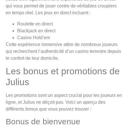
qui vous permet de jouer contre de véritables croupiers
en temps réel. Les jeux en direct incluent :
Roulette en direct
Blackjack en direct
Casino Hold’em
Cette expérience immersive attire de nombreux joueurs
qui recherchent l’authenticité d’un casino terrestre depuis
le confort de leur domicile.
Les bonus et promotions de
Julius
Les promotions sont un aspect crucial pour les joueurs en
ligne, et Julius ne déçoit pas. Voici un aperçu des
différents bonus que vous pouvez trouver :
Bonus de bienvenue