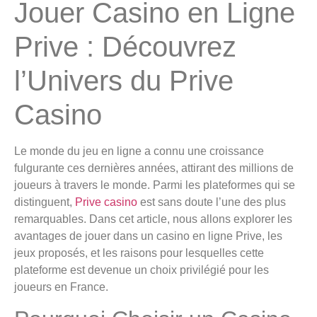
Jouer Casino en Ligne
Prive : Découvrez
l’Univers du Prive
Casino
Le monde du jeu en ligne a connu une croissance
fulgurante ces dernières années, attirant des millions de
joueurs à travers le monde. Parmi les plateformes qui se
distinguent,
Prive casino
est sans doute l’une des plus
remarquables. Dans cet article, nous allons explorer les
avantages de jouer dans un casino en ligne Prive, les
jeux proposés, et les raisons pour lesquelles cette
plateforme est devenue un choix privilégié pour les
joueurs en France.