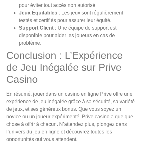
pour éviter tout accès non autorisé.
Jeux Équitables :
Les jeux sont régulièrement
testés et certifiés pour assurer leur équité.
Support Client :
Une équipe de support est
disponible pour aider les joueurs en cas de
problème.
Conclusion : L’Expérience
de Jeu Inégalée sur Prive
Casino
En résumé, jouer dans un casino en ligne Prive offre une
expérience de jeu inégalée grâce à sa sécurité, sa variété
de jeux, et ses généreux bonus. Que vous soyez un
novice ou un joueur expérimenté, Prive casino a quelque
chose à offrir à chacun. N’attendez plus, plongez dans
l’univers du jeu en ligne et découvrez toutes les
opportunités qui vous attendent.