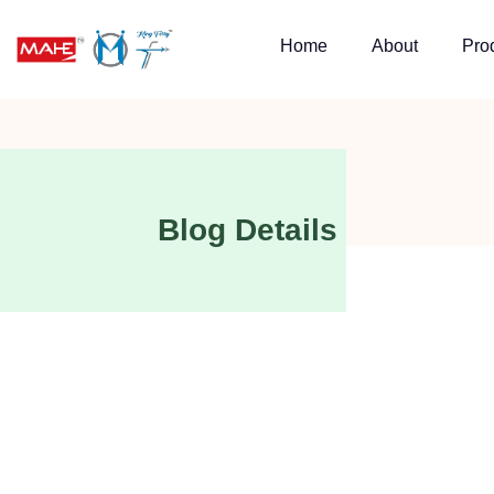
Home
About
Pro
Blog Details