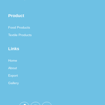
Product
Food Products
Textile Products
Links
Home
About
Export
Gallery