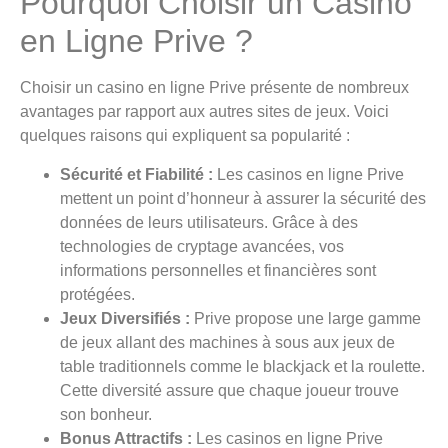
Pourquoi Choisir un Casino
en Ligne Prive ?
Choisir un casino en ligne Prive présente de nombreux
avantages par rapport aux autres sites de jeux. Voici
quelques raisons qui expliquent sa popularité :
Sécurité et Fiabilité :
Les casinos en ligne Prive
mettent un point d’honneur à assurer la sécurité des
données de leurs utilisateurs. Grâce à des
technologies de cryptage avancées, vos
informations personnelles et financières sont
protégées.
Jeux Diversifiés :
Prive propose une large gamme
de jeux allant des machines à sous aux jeux de
table traditionnels comme le blackjack et la roulette.
Cette diversité assure que chaque joueur trouve
son bonheur.
Bonus Attractifs :
Les casinos en ligne Prive