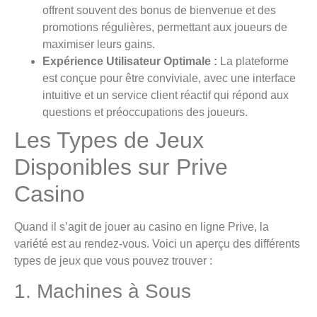
offrent souvent des bonus de bienvenue et des
promotions régulières, permettant aux joueurs de
maximiser leurs gains.
Expérience Utilisateur Optimale :
La plateforme
est conçue pour être conviviale, avec une interface
intuitive et un service client réactif qui répond aux
questions et préoccupations des joueurs.
Les Types de Jeux
Disponibles sur Prive
Casino
Quand il s’agit de jouer au casino en ligne Prive, la
variété est au rendez-vous. Voici un aperçu des différents
types de jeux que vous pouvez trouver :
1. Machines à Sous