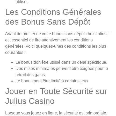
utilisé.
Les Conditions Générales
des Bonus Sans Dépôt
Avant de profiter de votre bonus sans dépôt chez Julius, il
est essentiel de lire attentivement les conditions
générales. Voici quelques-unes des conditions les plus
courantes :
Le bonus doit être utilisé dans un délai spécifique.
Des mises minimales peuvent être exigées pour le
retrait des gains.
Le bonus peut être limité à certains jeux.
Jouer en Toute Sécurité sur
Julius Casino
Lorsque vous jouez en ligne, la sécurité est primordiale.