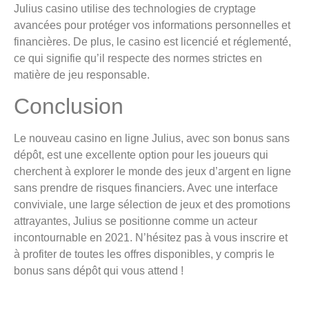
Julius casino utilise des technologies de cryptage
avancées pour protéger vos informations personnelles et
financières. De plus, le casino est licencié et réglementé,
ce qui signifie qu’il respecte des normes strictes en
matière de jeu responsable.
Conclusion
Le nouveau casino en ligne Julius, avec son bonus sans
dépôt, est une excellente option pour les joueurs qui
cherchent à explorer le monde des jeux d’argent en ligne
sans prendre de risques financiers. Avec une interface
conviviale, une large sélection de jeux et des promotions
attrayantes, Julius se positionne comme un acteur
incontournable en 2021. N’hésitez pas à vous inscrire et
à profiter de toutes les offres disponibles, y compris le
bonus sans dépôt qui vous attend !